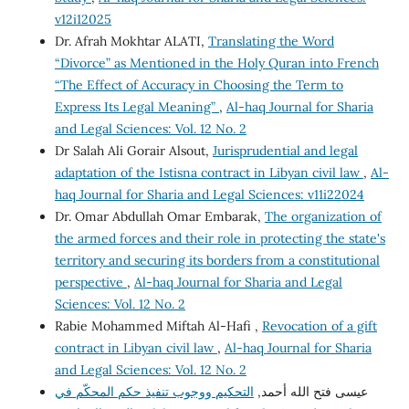
v12i12025
Dr. Afrah Mokhtar ALATI,
Translating the Word
“Divorce” as Mentioned in the Holy Quran into French
“The Effect of Accuracy in Choosing the Term to
Express Its Legal Meaning”
,
Al-haq Journal for Sharia
and Legal Sciences: Vol. 12 No. 2
Dr Salah Ali Gorair Alsout,
Jurisprudential and legal
adaptation of the Istisna contract in Libyan civil law
,
Al-
haq Journal for Sharia and Legal Sciences: v11i22024
Dr. Omar Abdullah Omar Embarak,
The organization of
the armed forces and their role in protecting the state's
territory and securing its borders from a constitutional
perspective
,
Al-haq Journal for Sharia and Legal
Sciences: Vol. 12 No. 2
Rabie Mohammed Miftah Al-Hafi ,
Revocation of a gift
contract in Libyan civil law
,
Al-haq Journal for Sharia
and Legal Sciences: Vol. 12 No. 2
عيسى فتح الله أحمد,
التحكيم ووجوب تنفيذ حكم المحكّم في