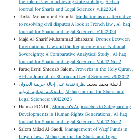
the rule of law in achieving state stability
,
Al-haq
Journal for Sharia and Legal Sciences: v11i22024
Torkia Mohammed Hounki,
Mediation as an alternative
to resolving civil disputes A look at French law
,
Al-haq
Journal for Sharia and Legal Sciences: v11i22024
Majd Al-Sharif Muhammad Ishabaani,
Drones Between
International Law and the Requirements of National
Sovereignty: A Comparative Analytical Study
,
Al-haq
Journal for Sharia and Legal Sciences: Vol. 12 No. 2
Faraq Esriti Shteeab Salem,
Proverbs in the Holy Quran
,
Al-haq Journal for Sharia and Legal Sciences: v9i12022
أ. نبيلة محمد سعيد,
نظرة نقدية على إحالة جريمة العدوان
Al-haq Journal for Sharia and
,
للمحكمة الجنائية الدولية
Legal Sciences: v10i22023
Hamza RONDI ,
Morocco's Approaches to Safeguarding
Developments in Human Rights Generations
,
Al-haq
Journal for Sharia and Legal Sciences: Vol. 12 No. 2
Salem Milad Al-Saedi,
Management of Waqf Funds in
Libyan Law
,
Al-haq Journal for Sharia and Legal