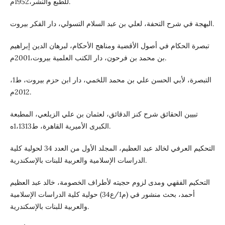
للطبع والنشر،1952م.
البهجة في شرح التحفة، لعلي بن عبد السلام التسولي، دار الفكر بيروت.
تبصرة الحكام في أصول الأقضية ومناهج الأحكام، لبرهان الدين إبراهيم
بن محمد بن فرحون، دار الكتب العلمية بيروت،2001م.
التبصرة، لأبي الحسن علي بن محمد اللخمي، دار ابن حزم بيروت، ط1،
2012م.
تبيين الحقائق شرح كنز الدقائق، لعثمان بن علي الزيلعي، المطبعة
الكبرى الأميرية القاهرة، ط1،1313ه.
التحكيم العرفي لخالد عبد العظيم، المجلد الأول من العدد 34 لحولية كلية
الدراسات الإسلامية والعربية للبنات بالإسكندرية.
التحكيم الفقهي ومدى لزوم حجيته لأطراف الخصومة، خالد عبد العظيم
أحمد، بحث منشور في (م1/ع34) حولية كلية الدراسات الإسلامية
والعربية للبنات بالإسكندرية.