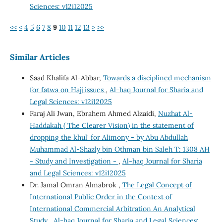
Sciences: v12i12025
<<
<
4
5
6
7
8
9
10
11
12
13
>
>>
Similar Articles
Saad Khalifa Al-Abbar,
Towards a disciplined mechanism
for fatwa on Hajj issues
,
Al-haq Journal for Sharia and
Legal Sciences: v12i12025
Faraj Ali Jwan, Ebrahem Ahmed Alzaidi,
Nuzhat Al-
Haddakah ( The Clearer Vision) in the statement of
dropping the khul' for Alimony - by Abu Abdullah
Muhammad Al-Shazly bin Othman bin Saleh T: 1308 AH
- Study and Investigation -
,
Al-haq Journal for Sharia
and Legal Sciences: v12i12025
Dr. Jamal Omran Almabrok ,
The Legal Concept of
International Public Order in the Context of
International Commercial Arbitration An Analytical
Study
,
Al-haq Journal for Sharia and Legal Sciences: