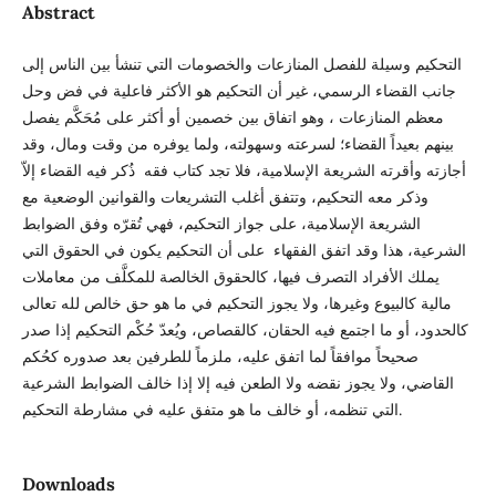
Abstract
التحكيم وسيلة للفصل المنازعات والخصومات التي تنشأ بين الناس إلى
جانب القضاء الرسمي، غير أن التحكيم هو الأكثر فاعلية في فض وحل
معظم المنازعات ، وهو اتفاق بين خصمين أو أكثر على مُحَكَّم يفصل
بينهم بعيداً القضاء؛ لسرعته وسهولته، ولما يوفره من وقت ومال، وقد
أجازته وأقرته الشريعة الإسلامية، فلا تجد كتاب فقه ذُكر فيه القضاء إلاّ
وذكر معه التحكيم، وتتفق أغلب التشريعات والقوانين الوضعية مع
الشريعة الإسلامية، على جواز التحكيم، فهي تُقرّه وفق الضوابط
الشرعية، هذا وقد اتفق الفقهاء على أن التحكيم يكون في الحقوق التي
يملك الأفراد التصرف فيها، كالحقوق الخالصة للمكلَّف من معاملات
مالية كالبيوع وغيرها، ولا يجوز التحكيم في ما هو حق خالص لله تعالى
كالحدود، أو ما اجتمع فيه الحقان، كالقصاص، ويُعدّ حُكْم التحكيم إذا صدر
صحيحاً موافقاً لما اتفق عليه، ملزماً للطرفين بعد صدوره كحُكم
القاضي، ولا يجوز نقضه ولا الطعن فيه إلا إذا خالف الضوابط الشرعية
التي تنظمه، أو خالف ما هو متفق عليه في مشارطة التحكيم.
Downloads