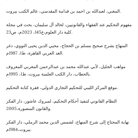
المغني، لعبدالله بن احمد بن قدامة المقدسي، عالم الكتب بيروت.
مفهوم التحكيم عند الفقهاء والقانونيين، لخالد آل سليمان، بحث في مجلة
كلية دار العلوم،ع145، 2023م، ص23.
المنهاج بشرح صحيح مسلم بن الحجاج، محيي الدين يحيى النووي، دغر
الغد العربي القاهرة، ط1، 1987م.
مواهب الجليل، لأبي عبدالله محمد بن عبدالرحمن المغربي المعروف
بالحطاب، دار الكتب العلمية بيروت، ط1، 1995م.
موقع المركز الليبي للتحكيم التجاري الدولي، فقرة كتابة التحكيم.
النظام القانوني لتنفيذ أحكام التحكيم، لمبروك عاشور، دار الفكر
والقانون المنصورة،2005.
نهاية المحتاج إلى شرح المنهاج، لشمس الدين محمد الرملي، دار الفكر
بيروت،1984م.