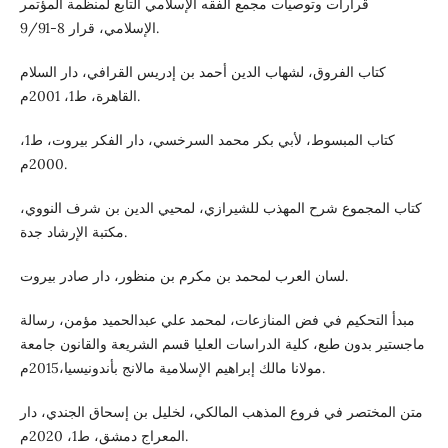
قرارات وتوصيات مجمع الفقه الإسلامي التابع لمنظمة المؤتمر
الإسلامي، قرار 8-9/91.
كتاب الفروق، لشهاب الدين أحمد بن إدريس القرافي، دار السلام
القاهرة، ط1، 2001م.
كتاب المبسوط، لأبي بكر محمد السرخسي، دار الفكر بيروت، ط1،
2000م.
كتاب المجموع شرح المهذب للشيرازي، لمحيي الدين بن شرف النووي،
مكتبة الإرشاد جدة.
لسان العرب لمحمد بن مكرم بن منظور، دار صادر بيروت.
مبدأ التحكيم في فض المنازعات، لمحمد علي عبدالحميد مؤمن، رسالة
ماجستير بدون طبع، كلية الدراسات العليا قسم الشريعة والقانون جامعة
مولانا مالك إبراهيم الإسلامية مالانج بأندونيسيا،2015م.
متن المختصر في فروع المذهب المالكي، لخليل بن إسحاق الجندي، دار
المعراج دمشق، ط1، 2020م.