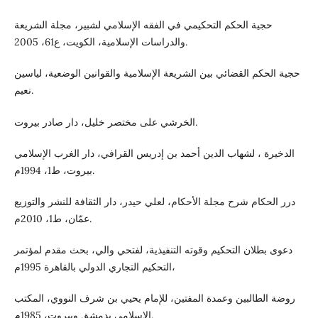
حجية الحكم التحكيمي في الفقه الإسلامي لشبير، مجلة الشريعة
والدراسات الإسلامية، الكويت، ع61، 2005.
حجية الحكم القضائي بين الشريعة الإسلامية والقوانين الوضعية، لياسين
نعيم.
الخرشي على مختصر خليل، دار صادر بيروت.
الدخيرة ، لشهاب الدين أحمد بن إدريس القرافي، دار الغرب الإسلامي
بيروت، ط1، 1994م.
درر الحكام شرح مجلة الأحكام، لعلي حيدر، دار الثقافة للنشر والتوزيع
عمّان، ط1، 2010م.
دعوى بطلان التحكيم وقوته التنفيذية، لفتحي والي، بحث مقدم لمؤتمر
التحكيم التجاري الدولي بالقاهرة 1995م،
روضة الطالبين وعمدة المفتين، للإمام يحيي بن شرف النووي، المكتب
الإسلامي بدمشق وبيروت، 1985م.