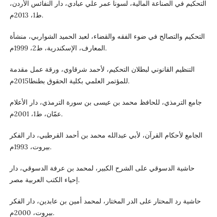
التحكيم في الصناعة المالية، لسونا عمر علي عبادي، دار النفائس الأردن،
ط1، 2013م.
التحكيم والتصالح في ضوء الفقه والقضاء، لعبد الحميد الشواربي، منشأة
المعارف، الإسكندرية، ط2، 1999م.
التنظيم القانوني لبطلان التحكيم، لأحمد شرقاوي، ورقة عمل مقدمة
للمؤتمر العلمي بكلية الحقوق بطنطا2015م.
جامع الترمذي، للحافظ محمد بن عيسى بن سورة الترمذي، دار الأعلام
عمّان، ط1، 2001م.
الجامع لأحكام القرآن، لأبي عبدالله محمد بن أحمد القرطبي، دار الفكر
بيروت، 1993م.
حاشية الدسوقي على الشرح الكبير، لمحمد بن عرفة الدسوقي، دار
إحياء الكتب العربية مصر.
حاشية رد المحتار على الدر المختار، لمحمد أمين بن عابدين، دار الفكر
بيروت، 2000م.