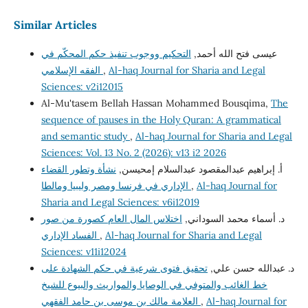
Similar Articles
عيسى فتح الله أحمد,
التحكيم ووجوب تنفيذ حكم المحكّم في
Al-haq Journal for Sharia and Legal
,
الفقه الإسلامي
Sciences: v2i12015
Al-Mu'tasem Bellah Hassan Mohammed Bousqima,
The
sequence of pauses in the Holy Quran: A grammatical
and semantic study
,
Al-haq Journal for Sharia and Legal
Sciences: Vol. 13 No. 2 (2026): v13 i2 2026
أ. إبراهيم عبدالمقصود عبدالسلام إمحيسن,
نشأة وتطور القضاء
Al-haq Journal for
,
الإداري في فرنسا ومصر وليبيا ومالطا
Sharia and Legal Sciences: v6i12019
د. أسماء محمد السوداني,
اختلاس المال العام كصورة من صور
Al-haq Journal for Sharia and Legal
,
الفساد الإداري
Sciences: v11i12024
د. عبدالله حسن علي,
تحقيق فتوى شرعية في حكم الشهادة على
خط الغائب والمتوفي في الوصايا والمواريث والبيوع للشيخ
Al-haq Journal for
,
العلامة مالك بن موسى بن حامد الفقهي