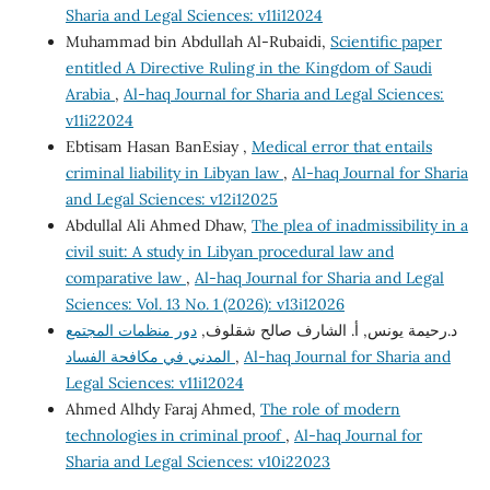
Sharia and Legal Sciences: v11i12024
Muhammad bin Abdullah Al-Rubaidi,
Scientific paper
entitled A Directive Ruling in the Kingdom of Saudi
Arabia
,
Al-haq Journal for Sharia and Legal Sciences:
v11i22024
Ebtisam Hasan BanEsiay ,
Medical error that entails
criminal liability in Libyan law
,
Al-haq Journal for Sharia
and Legal Sciences: v12i12025
Abdullal Ali Ahmed Dhaw,
The plea of inadmissibility in a
civil suit: A study in Libyan procedural law and
comparative law
,
Al-haq Journal for Sharia and Legal
Sciences: Vol. 13 No. 1 (2026): v13i12026
د.رحيمة يونس, أ. الشارف صالح شقلوف,
دور منظمات المجتمع
Al-haq Journal for Sharia and
,
المدني في مكافحة الفساد
Legal Sciences: v11i12024
Ahmed Alhdy Faraj Ahmed,
The role of modern
technologies in criminal proof
,
Al-haq Journal for
Sharia and Legal Sciences: v10i22023