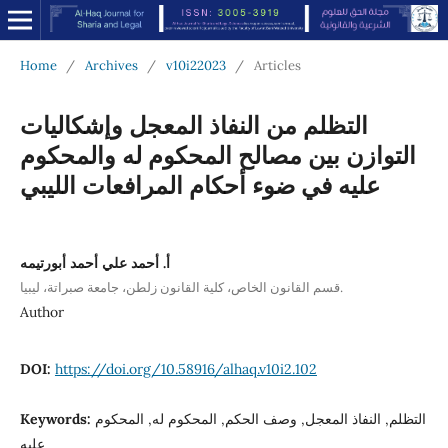
Home
/
Archives
/
v10i22023
/
Articles
التظلم من النفاذ المعجل وإشكاليات
التوازن بين مصالح المحكوم له والمحكوم
عليه في ضوء أحكام المرافعات الليبي
أ. أحمد علي أحمد أبورتيمه
قسم القانون الخاص، كلية القانون زلطن، جامعة صبراتة، ليبيا.
Author
DOI:
https://doi.org/10.58916/alhaq.v10i2.102
التظلم, النفاذ المعجل, وصف الحكم, المحكوم له, المحكوم
Keywords:
عليه