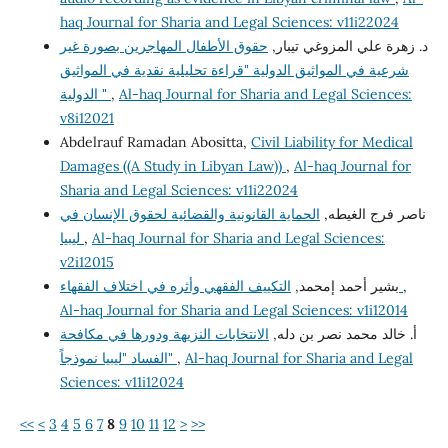
haq Journal for Sharia and Legal Sciences: v11i22024
د. زهرة علي المزوغي تيبار,
حقوق الأطفال المهاجرين بصورة غير
شرعية في المواثيق الدولية "قراءة تحليلية نقدية في المواثيق
Al-haq Journal for Sharia and Legal Sciences:
,
الدولية "
v8i12021
Abdelrauf Ramadan Abositta,
Civil Liability for Medical
Damages ((A Study in Libyan Law))
,
Al-haq Journal for
Sharia and Legal Sciences: v11i22024
ناصر فرج الغيطه,
الحماية القانونية والقضائية لحقوق الإنسان في
Al-haq Journal for Sharia and Legal Sciences:
,
ليبيا
v2i12015
,
التكييف الفقهي وأثره في اختلاف الفقهاء
بشير أحمد إمحمد,
Al-haq Journal for Sharia and Legal Sciences: v1i12014
أ. خالد محمد نصر بن دله,
الانتخابات النزيهة ودورها في مكافحة
Al-haq Journal for Sharia and Legal
,
الفساد "ليبيا نموذجاً"
Sciences: v11i12024
<<
<
3
4
5
6
7
8
9
10
11
12
>
>>