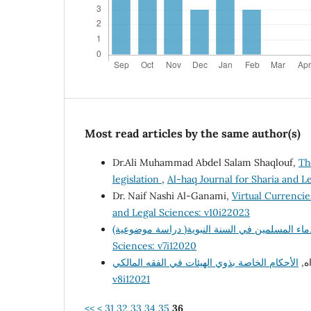
Most read articles by the same author(s)
Dr.Ali Muhammad Abdel Salam Shaqlouf,
Th
legislation
,
Al-haq Journal for Sharia and L
Dr. Naif Nashi Al-Ganami,
Virtual Currenci
and Legal Sciences: v10i22023
Sciences: v7i12020
اه
v8i12021
<<
<
31
32
33
34
35
36