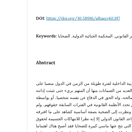
DOI:
https://doi.org/10.58916/alhaq.v4i1.197
Keywords:
 القانوني, المحكمة الجنائية الدولية, الضحايا
Abstract
نية الداخلية لفترة طويلة من الزمن في الدول منصبا على
عديد من الضمانات منها أن المتهم بريء حتى تثبتت إدانته
الحه، وله الحق في الدفاع عن نفسه شخصيا، أو بواسطة
لم تحدد الأنظمة القانونية في الفترات السابقة حقوقهم، ولم
ة، ونظرت إلى الضحية بصفة أساسية كشاهد على ما اقترفه
عد القانون الدولي إلا إنه نظرا للانتهاكات الجسيمة لحقوق
 التي نتج عنها ماسي كبيرة للضحايا فقد أصبح هناك اهتماما