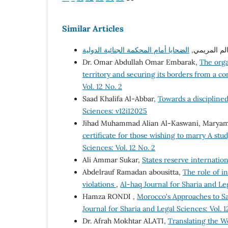
Similar Articles
سالم المريمي
Dr. Omar Abdullah Omar Embarak,
The orga
territory and securing its borders from a co
Vol. 12 No. 2
Saad Khalifa Al-Abbar,
Towards a discipline
Sciences: v12i12025
Jihad Muhammad Alian Al-Kaswani, Maryam
certificate for those wishing to marry A st
Sciences: Vol. 12 No. 2
Ali Ammar Sukar,
States reserve internation
Abdelrauf Ramadan abousitta,
The role of i
violations
,
Al-haq Journal for Sharia and Le
Hamza RONDI ,
Morocco's Approaches to 
Journal for Sharia and Legal Sciences: Vol. 1
Dr. Afrah Mokhtar ALATI,
Translating the W