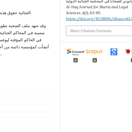
Al-Haq Journal for Sharia and Legal
الجنائية حقوق هذه الفئة الضعيفة التي تعد الأكثر تضررا من الجرائم المرتكبة.
Sciences
,
4
(1), 63-85.
https://doi.org/10.58916/alhaq.v4i1.
وقد شهد ملف الضحية تطور ع
More Citation Formats
منسية في المحاكم الجنائية
في الحاكم المؤقتة ليوغسلا
أنشأت كمؤسسة دائمة من أجل أ
حين تفشل الدول في مقاضاة المسؤولين عن جرائم حرب،
0
0