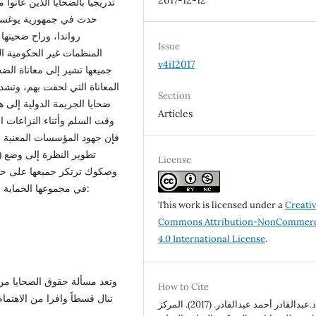
2017-12-12
تدريجيا بالضحايا الذين عانوا
حدث في جمهورية يوغسلافي
رواندا، وراح ضحيته
Issue
المنظمات غير الحكومية الم
v4i12017
جميعها تشير إلى معاناة الض
المعاناة التي لحقت بهم، وتشدي
Section
ضحايا الجريمة الدولية إلى ه
Articles
وقت السلم وأثناء النزاعات ا
فإن جهود المؤسسات المعنية 
تطوير النظرة إلى وضع ( 
License
وصكوك ترتكز جميعها على حق
في مجموعها الحماية الدولية لضحايا الجريمة الدولية والتي لا يخرج مضمونها عن:
This work is licensed under a
Creati
Commons Attribution-NonCommerc
4.0 International License
.
وتعد مسألة حقوق الضحايا من 
How to Cite
تنال قسطاً وافرا من الاهتما
د.عبدالقادر أحمد عبدالقادر. (2017). المركز