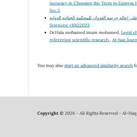
Accuracy in Choosing the Term to Express 
No. 2
Sciences: v10i22023
Dr.Hala mohamed imam mohamed,
Legal ch
refereeing scientific research
,
Al-haq Journ
You may also
start an advanced similarity search
fo
Copyright ©
2026 - All Rights Reserved - Al-Haq