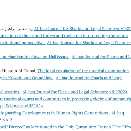
د. معمر إبراهيم ,
الضحايا أمام المحكمة الجنائية الدولية
,
Al-haq Journal for Sharia and Legal Sciences: v1i3
nization of the armed forces and their role in protecting the state's
nstitutional perspective
,
Al-haq Journal for Sharia and Legal Sciences
d mechanism for fatwa on Hajj issues
,
Al-haq Journal for Sharia and L
 Hussein Al-Dubai,
The legal regulation of the medical examination
udy in Kuwaiti and Omani law
,
Al-haq Journal for Sharia and Legal
al treaties
,
Al-haq Journal for Sharia and Legal Sciences: v11i22024
nternational courts and committees in protecting victims of human ri
gal Sciences: v11i22024
Safeguarding Developments in Human Rights Generations
,
Al-haq
2 No. 2
ord “Divorce” as Mentioned in the Holy Quran into French “The Effec