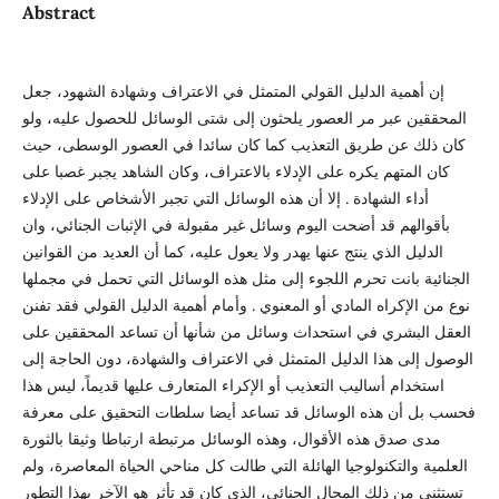
Abstract
إن أهمية الدليل القولي المتمثل في الاعتراف وشهادة الشهود، جعل
المحققين عبر مر العصور يلحثون إلى شتى الوسائل للحصول عليه، ولو
كان ذلك عن طريق التعذيب كما كان سائدا في العصور الوسطى، حيث
كان المتهم يكره على الإدلاء بالاعتراف، وكان الشاهد يجبر غصبا على
أداء الشهادة . إلا أن هذه الوسائل التي تجبر الأشخاص على الإدلاء
بأقوالهم قد أضحت اليوم وسائل غير مقبولة في الإثبات الجنائي، وان
الدليل الذي ينتج عنها يهدر ولا يعول عليه، كما أن العديد من القوانين
الجنائية بانت تحرم اللجوء إلى مثل هذه الوسائل التي تحمل في مجملها
نوع من الإكراه المادي أو المعنوي . وأمام أهمية الدليل القولي فقد تفنن
العقل البشري في استحداث وسائل من شأنها أن تساعد المحققين على
الوصول إلى هذا الدليل المتمثل في الاعتراف والشهادة، دون الحاجة إلى
استخدام أساليب التعذيب أو الإكراء المتعارف عليها قديماً، ليس هذا
فحسب بل أن هذه الوسائل قد تساعد أيضا سلطات التحقيق على معرفة
مدى صدق هذه الأقوال، وهذه الوسائل مرتبطة ارتباطا وثيقا بالثورة
العلمية والتكنولوجيا الهائلة التي طالت كل مناحي الحياة المعاصرة، ولم
تستثني من ذلك المحال الجنائي، الذي كان قد تأثر هو الآخر بهذا التطور