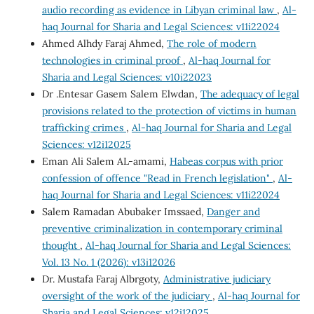
audio recording as evidence in Libyan criminal law
,
Al-
haq Journal for Sharia and Legal Sciences: v11i22024
Ahmed Alhdy Faraj Ahmed,
The role of modern
technologies in criminal proof
,
Al-haq Journal for
Sharia and Legal Sciences: v10i22023
Dr .Entesar Gasem Salem Elwdan,
The adequacy of legal
provisions related to the protection of victims in human
trafficking crimes
,
Al-haq Journal for Sharia and Legal
Sciences: v12i12025
Eman Ali Salem AL-amami,
Habeas corpus with prior
confession of offence "Read in French legislation"
,
Al-
haq Journal for Sharia and Legal Sciences: v11i22024
Salem Ramadan Abubaker Imssaed,
Danger and
preventive criminalization in contemporary criminal
thought
,
Al-haq Journal for Sharia and Legal Sciences:
Vol. 13 No. 1 (2026): v13i12026
Dr. Mustafa Faraj Albrgoty,
Administrative judiciary
oversight of the work of the judiciary
,
Al-haq Journal for
Sharia and Legal Sciences: v12i12025