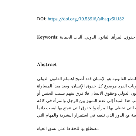
DOI:
https://doi.org/10.58916/alhaq.v5i1.182
Keywords:
حقوق, المرأة, القانون الدولي, آليات الحماية
Abstract
م القانونية هو الإنسان فقد أصبح اهتمام القانون الدولي
ً وبات الفرد موضوع كل حقوق الإنسان، وبعد مبدأ المساواة
نون الدولي وحقوق الانسان فلا فرق بينهم بسبب الجنس أو
هب هذا المبدأ إلى عدم التمييز بين الرجل والمرأة في كافة
ة التي تحظى بها المرأة والحقوق التي تتمتع بها ليست دائماً
بة مع الدور الذي تلعبه في استمرار البشرية والمهام التي
تضطلع بها للحفاظ على نسق الحياة.