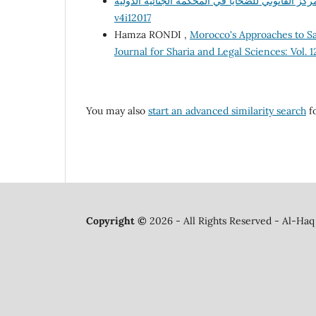
v4i12017
Hamza RONDI ,
Morocco's Approaches to 
Journal for Sharia and Legal Sciences: Vol. 1
You may also
start an advanced similarity search
fo
Copyright ©
2026 - All Rights Reserved - Al-Haq