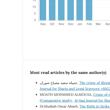
Most read articles by the same author(s)
جميلة سعيد مصباح شوران,
The crime of illeg
Journal for Sharia and Legal Sciences: v10i
MOATH MOHMMED ALMOUSA,
Crime of 
(Comparative study)
,
Al-haq Journal for Sha
Dr.Musbah Omar Altaeb,
The Right to Strik