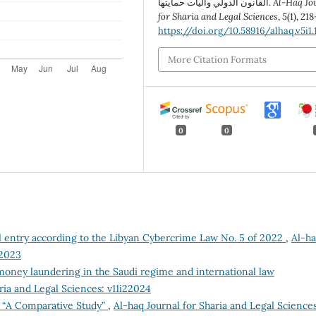
القانون الدولي وآليات حمايتها.
Al-Haq Jo
for Sharia and Legal Sciences
,
5
(1), 21
https://doi.org/10.58916/alhaq.v5i1.
More Citation Formats
0
0
al entry according to the Libyan Cybercrime Law No. 5 of 2022
,
Al-h
22023
money laundering in the Saudi regime and international law
ria and Legal Sciences: v11i22024
e “A Comparative Study”
,
Al-haq Journal for Sharia and Legal Sciences