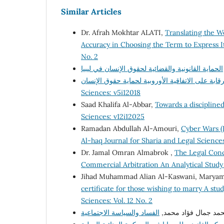
Similar Articles
Dr. Afrah Mokhtar ALATI,
Translating the W
Accuracy in Choosing the Term to Express 
No. 2
Sciences: v5i12018
Saad Khalifa Al-Abbar,
Towards a discipline
Sciences: v12i12025
Ramadan Abdullah Al-Amouri,
Cyber Wars (R
Al-haq Journal for Sharia and Legal Science
Dr. Jamal Omran Almabrok ,
The Legal Conce
Commercial Arbitration An Analytical Stud
Jihad Muhammad Alian Al-Kaswani, Maryam
certificate for those wishing to marry A st
Sciences: Vol. 12 No. 2
محمد جمال فؤاد محمد