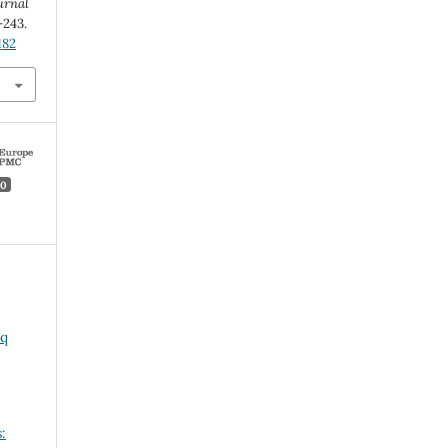
urnal
8-243.
182
0
aq
: