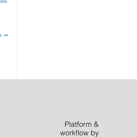
ces:
t