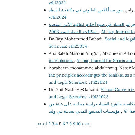
v9i12022
لأجراس
v11i12024
جرائم الفساد في ضوء أحكام اتفاقية الأمم المتحدة
لمكافحة الفساد لسنة 2003.
,
Al-haq Journal fo
Dr. Raja Mohammed Buhadi,
Social and leg
Sciences: v11i22024
Afia Saleh Masoud Alngrat, Abraheem Alho
its Violation.
,
Al-haq Journal for Sharia and
Abraheem mohammed abdulrraziq, Naser Must
the principles accordingto the Malikis, as 
and Legal Sciences: v11i22024
Dr. Naif Nashi Al-Ganami,
Virtual Currenci
and Legal Sciences: v10i22023
افحة ظاهرة الفساد دراسة ميدانية على عينة من
مؤسسات المجتمع المدني بمدينة بني وليد
,
Al-ha
<<
<
1
2
3
4
5
6
7
8
9
10
>
>>