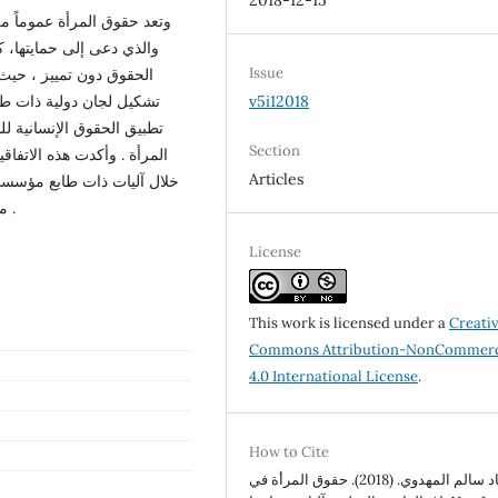
2018-12-15
وتعد حقوق المرأة عموماً م
والذي دعى إلى حمايتها، ك
Issue
الحقوق دون تمييز ، حيث 
تشكيل لجان دولية ذات طا
v5i12018
تطبيق الحقوق الإنسانية لل
Section
المرأة . وأكدت هذه الاتفاق
Articles
خلال آليات ذات طابع مؤسسي
موائمة تشريعاتها الوطنية وفقاً لما تنص عليه هذه الاتفاقيات .
License
This work is licensed under a
Creati
Commons Attribution-NonCommerc
4.0 International License
.
How to Cite
سعاد سالم المهدوي. (2018). حقوق المرأة في