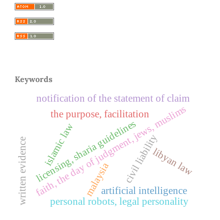
Keywords
notification of the statement of claim
faith, the day of judgment, jews, muslims
the purpose, facilitation
licensing, sharia guidelines
islamic law
civil liability
written evidence
libyan law
malaysia
artificial intelligence
personal robots, legal personality