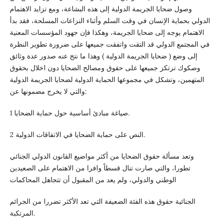
وصول ضحايا الجريمة الدولية إلى هذه البشاعة، ومع تزايد الاهتمام
الدولي بحماية الإنسان في وقت السلم وأثناء النزاعات المسلحة، فقد بدأ
الاهتمام يوجه إلى ضحايا الجريمة، وهكذا فإن جهود المؤسسات المعنية
في المجتمع الدولي قد التقت واتفقت جميعها على ضرورة تطوير النظرة
إلى وضع ( ضحايا الجريمة الدولية ) وهذا ما نتج عنه صدور عدة وثائق
وصكوك ترتكز جميعها على حقوق ومصالح الضحايا دون اخلال بحقوق
المتهمين، وتشكل في مجموعها الحماية الدولية لضحايا الجريمة الدولية
والتي لا يخرج مضمونها عن:
1 صياغة مبادئ أساسية حول حماية الضحايا.
2 النص على حماية الضحايا في الاتفاقات الدولية.
وتعد مسألة حقوق الضحايا من أكثر مواضيع القانون الدولي الجنائي
تطورا، والتي صارت تنال قسطاً وافرا من الاهتمام على الصعيدين
الوطني والدولي، ولم يعد من المقبول أن تتجاهل المحاكمات
الجنائية حقوق هذه الفئة الضعيفة التي تعد الأكثر تضررا من الجرائم
المرتكبة.