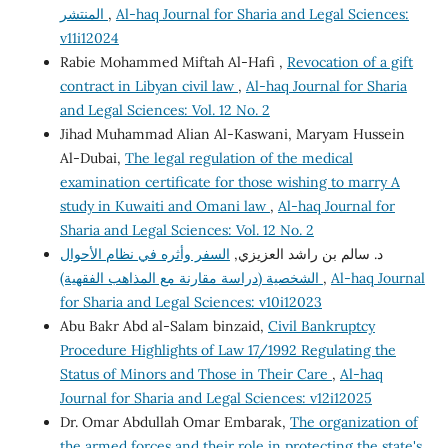
المنتشر
,
Al-haq Journal for Sharia and Legal Sciences:
v11i12024
Rabie Mohammed Miftah Al-Hafi ,
Revocation of a gift
contract in Libyan civil law
,
Al-haq Journal for Sharia
and Legal Sciences: Vol. 12 No. 2
Jihad Muhammad Alian Al-Kaswani, Maryam Hussein
Al-Dubai,
The legal regulation of the medical
examination certificate for those wishing to marry A
study in Kuwaiti and Omani law
,
Al-haq Journal for
Sharia and Legal Sciences: Vol. 12 No. 2
د. سالم بن راشد العزيزي,
السفر وأثره في نظام الأحوال
الشخصية (دراسة مقارنة مع المذاهب الفقهية)
,
Al-haq Journal
for Sharia and Legal Sciences: v10i12023
Abu Bakr Abd al-Salam binzaid,
Civil Bankruptcy
Procedure Highlights of Law 17/1992 Regulating the
Status of Minors and Those in Their Care
,
Al-haq
Journal for Sharia and Legal Sciences: v12i12025
Dr. Omar Abdullah Omar Embarak,
The organization of
the armed forces and their role in protecting the state's