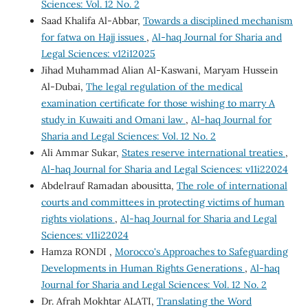
Sciences: Vol. 12 No. 2
Saad Khalifa Al-Abbar,
Towards a disciplined mechanism
for fatwa on Hajj issues
,
Al-haq Journal for Sharia and
Legal Sciences: v12i12025
Jihad Muhammad Alian Al-Kaswani, Maryam Hussein
Al-Dubai,
The legal regulation of the medical
examination certificate for those wishing to marry A
study in Kuwaiti and Omani law
,
Al-haq Journal for
Sharia and Legal Sciences: Vol. 12 No. 2
Ali Ammar Sukar,
States reserve international treaties
,
Al-haq Journal for Sharia and Legal Sciences: v11i22024
Abdelrauf Ramadan abousitta,
The role of international
courts and committees in protecting victims of human
rights violations
,
Al-haq Journal for Sharia and Legal
Sciences: v11i22024
Hamza RONDI ,
Morocco's Approaches to Safeguarding
Developments in Human Rights Generations
,
Al-haq
Journal for Sharia and Legal Sciences: Vol. 12 No. 2
Dr. Afrah Mokhtar ALATI,
Translating the Word