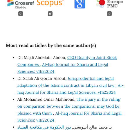
0
0
0
Most read articles by the same author(s)
Dr. Majdi Abdelatif Abdou,
CEO Duality in Joint Stock
Companies
,
Al-haq Journal for Sharia and Legal
Sciences: v11i22024
Dr Salah Ali Gorair Alsout,
Jurisprudential and legal
adaptation of the Istisna contract in Libyan civil law
,
Al-
haq Journal for Sharia and Legal Sciences: v11i22024
Ali Mohamed Omar Mahmoud,
The injury in the ruling
on comparison between the companions, may God be
pleased with them
,
Al-haq Journal for Sharia and Legal
Sciences: v11i22024
د. محمد صالح أسويسي,
دور الحكومة في مكافحة الفساد