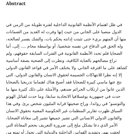
Abstract
في ظل اهتمام الأنظمة القانونية الداخلية لفترة طويلة من الزمن في
الدول منصبا على الجاني من حيث إنها وفرت له العديد من الضمانات
منها أن المتهم بريء حتى تثبتت إدانته يحكم بات، والشك يفسر لصالحه،
وله الحق في الدفاع عن نفسه شخصيا، أو بواسطة محام ...... إلى، أما
الضحايا فلم تحدد الأنظمة القانونية في الفترات السابقة حقوقهم، ولم
تراع مصالحهم بالعناية الكافية، ونظرت إلى الضحية بصفة أساسية
كشاهد على ما اقترفه الجاني. ولا يختلف الأمر في قواعد القانون الدولي
إلا إنه نظرا للانتهاكات الجسيمة لحقوق الانسان والقانون الدولي، التي
نتج عنها ماسي كبيرة للضحايا فقد أصبح هناك اهتماما تدريجيا بالضحايا
الذين عانوا من ارتكاب الجرائم ضدهم، والأمثلة على ذلك كثيرة منها ما
حدث في جمهورية يوغسلافيا الاتحادية سابقا، وما حدث لقبائل الهوتو
والتوتسو" في رواندا، وراح ضحيتها قرابة المليون شخص برئ. وفي هذا
السياق ظهرت تقارير المنظمات غير الحكومية المعنية بحقوق الانسان
والقانون الدولي الانساني التي تشير جميعها تشير إلى معاناة الضحايا،
الأمر الذي دعا بشكل ملح إلى ضرورة التعريف بحجم المعاناة التي
لحقت بهم، وتشديد القوانين الداخلية والدولية التي تحول أو تمنع من