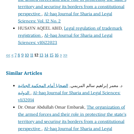
territory and securing its borders from a constitutional
perspective
,
Al-haq Journal for Sharia and Legal
Sciences: Vol. 12 No. 2
HUSAYN AQEEL ABID,
Legal regulation of trademark
registration
,
Al-haq Journal for Sharia and Legal
Sciences: v10i22023
<<
<
7
8
9
10
11
12
13
14
15
16
>
>>
Similar Articles
د. معمر إبراهيم سالم المريمي,
الضحايا أمام المحكمة الجنائية
الدولية
,
Al-haq Journal for Sharia and Legal Sciences:
v1i32014
Dr. Omar Abdullah Omar Embarak,
The organization of
the armed forces and their role in protecting the state's
territory and securing its borders from a constitutional
perspective
,
Al-haq Journal for Sharia and Legal