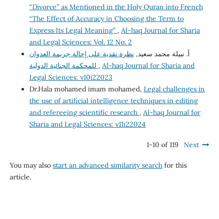
“Divorce” as Mentioned in the Holy Quran into French
“The Effect of Accuracy in Choosing the Term to
Express Its Legal Meaning”
,
Al-haq Journal for Sharia
and Legal Sciences: Vol. 12 No. 2
أ. نبيلة محمد سعيد,
نظرة نقدية على إحالة جريمة العدوان
للمحكمة الجنائية الدولية
,
Al-haq Journal for Sharia and
Legal Sciences: v10i22023
Dr.Hala mohamed imam mohamed,
Legal challenges in
the use of artificial intelligence techniques in editing
and refereeing scientific research
,
Al-haq Journal for
Sharia and Legal Sciences: v11i22024
1-10 of 119
Next
You may also
start an advanced similarity search
for this
article.