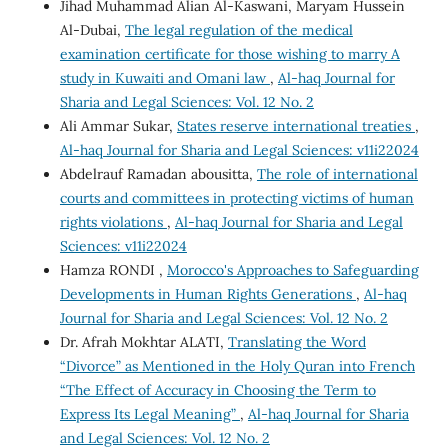
Jihad Muhammad Alian Al-Kaswani, Maryam Hussein
Al-Dubai,
The legal regulation of the medical
examination certificate for those wishing to marry A
study in Kuwaiti and Omani law
,
Al-haq Journal for
Sharia and Legal Sciences: Vol. 12 No. 2
Ali Ammar Sukar,
States reserve international treaties
,
Al-haq Journal for Sharia and Legal Sciences: v11i22024
Abdelrauf Ramadan abousitta,
The role of international
courts and committees in protecting victims of human
rights violations
,
Al-haq Journal for Sharia and Legal
Sciences: v11i22024
Hamza RONDI ,
Morocco's Approaches to Safeguarding
Developments in Human Rights Generations
,
Al-haq
Journal for Sharia and Legal Sciences: Vol. 12 No. 2
Dr. Afrah Mokhtar ALATI,
Translating the Word
“Divorce” as Mentioned in the Holy Quran into French
“The Effect of Accuracy in Choosing the Term to
Express Its Legal Meaning”
,
Al-haq Journal for Sharia
and Legal Sciences: Vol. 12 No. 2