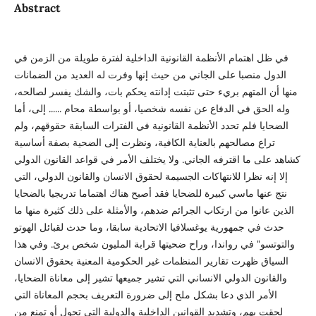
Abstract
في ظل اهتمام الأنظمة القانونية الداخلية لفترة طويلة من الزمن في
الدول منصبا على الجاني من حيث إنها وفرت له العديد من الضمانات
منها أن المتهم بريء حتى تثبتت إدانته يحكم بات، والشك يفسر لصالحه،
وله الحق في الدفاع عن نفسه شخصيا، أو بواسطة محام ...... إلى، أما
الضحايا فلم تحدد الأنظمة القانونية في الفترات السابقة حقوقهم، ولم
تراع مصالحهم بالعناية الكافية، ونظرت إلى الضحية بصفة أساسية
كشاهد على ما اقترفه الجاني. ولا يختلف الأمر في قواعد القانون الدولي
إلا إنه نظرا للانتهاكات الجسيمة لحقوق الانسان والقانون الدولي، التي
نتج عنها ماسي كبيرة للضحايا فقد أصبح هناك اهتماما تدريجيا بالضحايا
الذين عانوا من ارتكاب الجرائم ضدهم، والأمثلة على ذلك كثيرة منها ما
حدث في جمهورية يوغسلافيا الاتحادية سابقا، وما حدث لقبائل الهوتو
والتوتسو" في رواندا، وراح ضحيتها قرابة المليون شخص برئ. وفي هذا
السياق ظهرت تقارير المنظمات غير الحكومية المعنية بحقوق الانسان
والقانون الدولي الانساني التي تشير جميعها تشير إلى معاناة الضحايا،
الأمر الذي دعا بشكل ملح إلى ضرورة التعريف بحجم المعاناة التي
لحقت بهم، وتشديد القوانين الداخلية والدولية التي تحول أو تمنع من