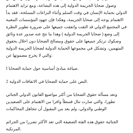
وصول ضحايا الجريمة الدولية إلى هذه البشاعة، ومع تزايد الاهتمام
الدولي بحماية الإنسان في وقت السلم وأثناء النزاعات المسلحة، فقد بدأ
الاهتمام يوجه إلى ضحايا الجريمة، وهكذا فإن جهود المؤسسات المعنية
في المجتمع الدولي قد التقت واتفقت جميعها على ضرورة تطوير النظرة
إلى وضع ( ضحايا الجريمة الدولية ) وهذا ما نتج عنه صدور عدة وثائق
وصكوك ترتكز جميعها على حقوق ومصالح الضحايا دون اخلال بحقوق
المتهمين، وتشكل في مجموعها الحماية الدولية لضحايا الجريمة الدولية
والتي لا يخرج مضمونها عن:
1 صياغة مبادئ أساسية حول حماية الضحايا.
2 النص على حماية الضحايا في الاتفاقات الدولية.
وتعد مسألة حقوق الضحايا من أكثر مواضيع القانون الدولي الجنائي
تطورا، والتي صارت تنال قسطاً وافرا من الاهتمام على الصعيدين
الوطني والدولي، ولم يعد من المقبول أن تتجاهل المحاكمات
الجنائية حقوق هذه الفئة الضعيفة التي تعد الأكثر تضررا من الجرائم
المرتكبة.