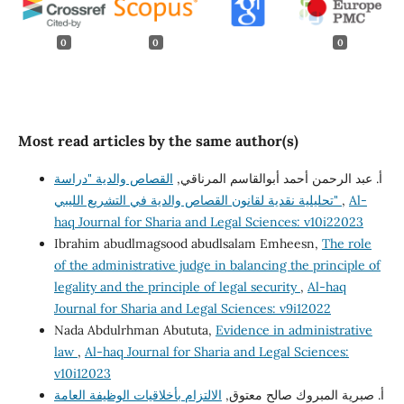
0
0
0
Most read articles by the same author(s)
أ. عبد الرحمن أحمد أبوالقاسم المرناقي,
القصاص والدية "دراسة
تحليلية نقدية لقانون القصاص والدية في التشريع الليبي"
,
Al-
haq Journal for Sharia and Legal Sciences: v10i22023
Ibrahim abudlmagsood abudlsalam Emheesn,
The role
of the administrative judge in balancing the principle of
legality and the principle of legal security
,
Al-haq
Journal for Sharia and Legal Sciences: v9i12022
Nada Abdulrhman Abututa,
Evidence in administrative
law
,
Al-haq Journal for Sharia and Legal Sciences:
v10i12023
أ‌. صبرية المبروك صالح معتوق,
الالتزام بأخلاقيات الوظيفة العامة