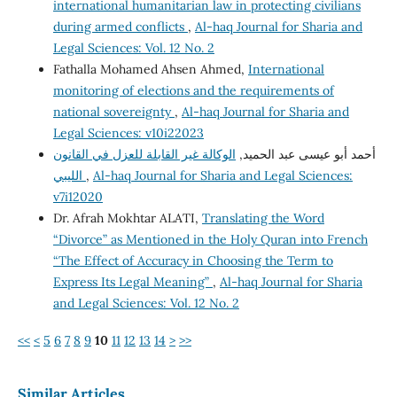
international humanitarian law in protecting civilians
during armed conflicts
,
Al-haq Journal for Sharia and
Legal Sciences: Vol. 12 No. 2
Fathalla Mohamed Ahsen Ahmed,
International
monitoring of elections and the requirements of
national sovereignty
,
Al-haq Journal for Sharia and
Legal Sciences: v10i22023
أحمد أبو عيسى عبد الحميد,
الوكالة غير القابلة للعزل في القانون
الليبي
,
Al-haq Journal for Sharia and Legal Sciences:
v7i12020
Dr. Afrah Mokhtar ALATI,
Translating the Word
“Divorce” as Mentioned in the Holy Quran into French
“The Effect of Accuracy in Choosing the Term to
Express Its Legal Meaning”
,
Al-haq Journal for Sharia
and Legal Sciences: Vol. 12 No. 2
<<
<
5
6
7
8
9
10
11
12
13
14
>
>>
Similar Articles