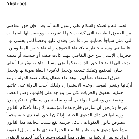
Abstract
الحمد لله والصلاة والسلام على رسول الله أما بعد . فإن حق التقاضي
من الحقوق الطبيعية التي كشفت عنها التشريعات ووضعت لها الضمانات
التي تمثل سياجاً لحمايتها ورادعاً لمن يعتدي عليها وحصناً لمن يحتمي بها .
فالتقاضي وسيلة حضارية لاقتضاء الحقوق، والقضاء حصن المظلومين ،
فحرمان الإنسان من حق التقاضي مهما كانت صفته أو جنسيته أو مذهبه
يدعه إلى اقتضاء الحق بالذات تحكماً وهي وسيلة جاهلية تؤثر سلباً على
بنيان المجتمع وتفكك تسجيه وتجعل للأقوياء البغاة صولة لها وتجعل
حقوق الضعفاء نحباً لهم ، وهذا داء عضال يفكك عضد الدولة ، وبهد
أركانها وينشر الفوضى وعدم الاستقرار ، ولذلك أخذت الدولة على عاتقها
حماية الحقوق والحريات لكل من يتواجد على إقليمها، وصار القضاء
وظيفة من وظائف الدولة بل أصبح سلطة من سلطاتها تحتكره دون
غيرها ولا يجوز ان تمارس خارج هذه المؤسسة إلا وفقاً لأحكام القانون
ووسيلتها في ذلك الدعوى الجنائية إذا كان الحق المعندي عليه محمياً
بنصوص قانون العقوبات ، فكل جريمة تقع بسبب مخالفة هذا القانون
تنشأ عنها دعوى عامة غايتها اقتضاء الحق المعتدي عليه وإنزال العقوبة
الرادعة بمن ارتكبها في نطاق مبدأ المشروعية. وتأكيداً لحماية الحقوق