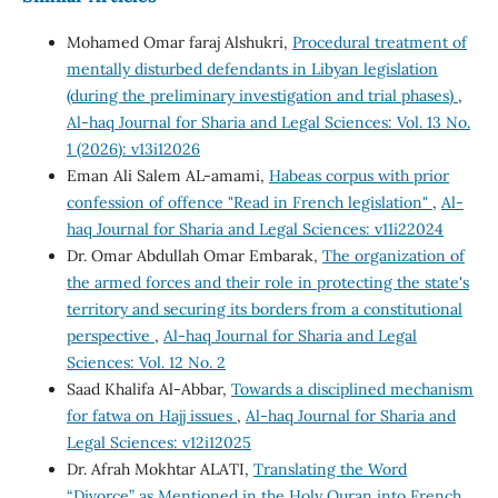
Mohamed Omar faraj Alshukri,
Procedural treatment of
mentally disturbed defendants in Libyan legislation
(during the preliminary investigation and trial phases)
,
Al-haq Journal for Sharia and Legal Sciences: Vol. 13 No.
1 (2026): v13i12026
Eman Ali Salem AL-amami,
Habeas corpus with prior
confession of offence "Read in French legislation"
,
Al-
haq Journal for Sharia and Legal Sciences: v11i22024
Dr. Omar Abdullah Omar Embarak,
The organization of
the armed forces and their role in protecting the state's
territory and securing its borders from a constitutional
perspective
,
Al-haq Journal for Sharia and Legal
Sciences: Vol. 12 No. 2
Saad Khalifa Al-Abbar,
Towards a disciplined mechanism
for fatwa on Hajj issues
,
Al-haq Journal for Sharia and
Legal Sciences: v12i12025
Dr. Afrah Mokhtar ALATI,
Translating the Word
“Divorce” as Mentioned in the Holy Quran into French