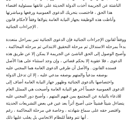
الناشئة عن الجريمة أخذت الدولة الحديثة على عاتقها مسئولية اقتضاء
هذا الحق ، فاختصت بتحريك الدعوى العمومية ورفعها ومباشرتها
وأناطت هذه الوظيفة بجهاز النيابة العامة يتولاها وفقاً لأحكام قانون
الإجراءات الجنائية .
ووفقاً لقانون الإجراءات الجنائية فإن الدعوى الجنائية تمر بمراحل متعددة
بدءاً بمرحلة الاستدلال ثم مرحلة التحقيق الابتدائي ثم مرحلة المحاكمة ،
وأصبح الوصول إلى الحق الناشئ عن الجريمة لا يمكن إلا عن طريق هذه
الدعوى ، فلا عقوبة إلا بحكم قضائي ، وإن وجد استثناء على هذا الأصل
فسنده القانون . والأصل أن طرفي الدعوى العامة هما المجني عليه
بوصفه مدعياً والمتهم بوصفه مدعي عليه ، إلا ان تدخل الدولة
واختصاصها بالدعوى الجنائية وظهور جهاز النيابة العامة أضاف إلى
الدعوى العمومية خصماً آخر هو النيابة العامة وأصبحت هي الممثل العام
للادعاء بالنيابة عن المجتمع بمن فيهم المتهم ، وأصبح دور المجني عليه
يتضاءل شيئاً فشيئاً حتى أصبح أثراً بعد عين في بعض التشريعات الحديثة
واقتصر حقه على سماع شهادته ، وخاصة في مرحلة المحاكمة ، رغم
أنها تتم وفقاً للنظام الاتحامي بل يغلب عليها ذلك .