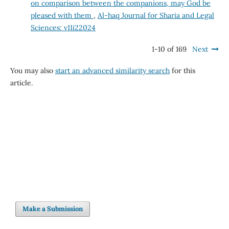
on comparison between the companions, may God be
pleased with them
,
Al-haq Journal for Sharia and Legal
Sciences: v11i22024
1-10 of 169
Next
You may also
start an advanced similarity search
for this
article.
Make a Submission