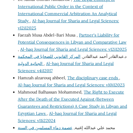
International Public Order in the Context of
International Commercial Arbitration An Analytical
Study
,
Al-haq Journal for Sharia and Legal Sciences:
v12i12025
Faezah Musa Abdel-Bari Musa ,
Partner's Liability for
Potential Consequences in Libyan and Comparative Law
,
Al-haq Journal for Sharia and Legal Sciences: v12i12025
د.عبدالقادر أحمد عبدالقادر,
المركز القانوني للضحايا في المحكمة
الجنائية الدولية
,
Al-haq Journal for Sharia and Legal
Sciences: v4i12017
Hamzah alzarouq ahbeel,
The disciplinary case ends
,
Al-haq Journal for Sharia and Legal Sciences: v10i12023
Mahmoud Balhassan Mohammed,
The Right to Execute
After the Death of the Executed Against (Between
Guarantees and Restrictions) A Case Study in Libyan and
Egyptian Laws
,
Al-haq Journal for Sharia and Legal
Sciences: v11i22024
محمد علي عبدالله إغنية,
عصمة دماء المسلمين في السنة