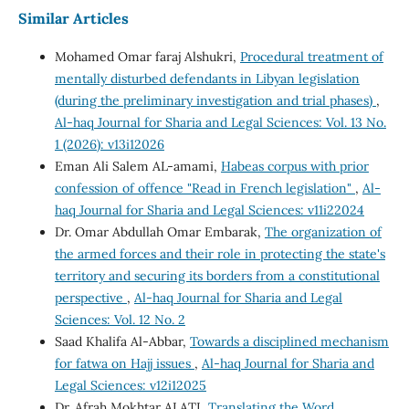
Similar Articles
Mohamed Omar faraj Alshukri,
Procedural treatment of
mentally disturbed defendants in Libyan legislation
(during the preliminary investigation and trial phases)
,
Al-haq Journal for Sharia and Legal Sciences: Vol. 13 No.
1 (2026): v13i12026
Eman Ali Salem AL-amami,
Habeas corpus with prior
confession of offence "Read in French legislation"
,
Al-
haq Journal for Sharia and Legal Sciences: v11i22024
Dr. Omar Abdullah Omar Embarak,
The organization of
the armed forces and their role in protecting the state's
territory and securing its borders from a constitutional
perspective
,
Al-haq Journal for Sharia and Legal
Sciences: Vol. 12 No. 2
Saad Khalifa Al-Abbar,
Towards a disciplined mechanism
for fatwa on Hajj issues
,
Al-haq Journal for Sharia and
Legal Sciences: v12i12025
Dr. Afrah Mokhtar ALATI,
Translating the Word