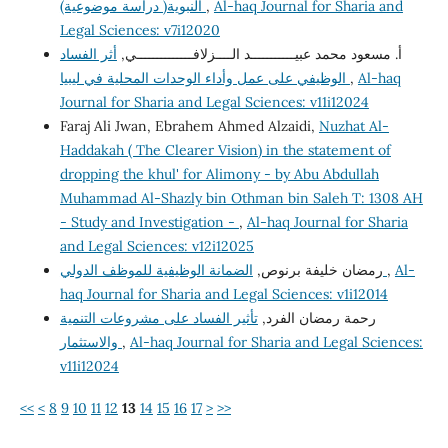
النبوية( دراسة موضوعية)
,
Al-haq Journal for Sharia and
Legal Sciences: v7i12020
أ. مسعود محمد عبيـــــــــــد الــــزلافــــــــــــــي,
أثر الفساد
الوظيفي على عمل وأداء الوحدات المحلية في ليبيا
,
Al-haq
Journal for Sharia and Legal Sciences: v11i12024
Faraj Ali Jwan, Ebrahem Ahmed Alzaidi,
Nuzhat Al-
Haddakah ( The Clearer Vision) in the statement of
dropping the khul' for Alimony - by Abu Abdullah
Muhammad Al-Shazly bin Othman bin Saleh T: 1308 AH
- Study and Investigation -
,
Al-haq Journal for Sharia
and Legal Sciences: v12i12025
رمضان خليفة برنوص,
الضمانة الوظيفية للموظف الدولي
,
Al-
haq Journal for Sharia and Legal Sciences: v1i12014
رحمة رمضان الفرد,
تأثير الفساد على مشروعات التنمية
والاستثمار
,
Al-haq Journal for Sharia and Legal Sciences:
v11i12024
<<
<
8
9
10
11
12
13
14
15
16
17
>
>>