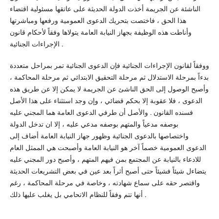
الناشئة عن الجريمة أخذت الدولة الحديثة على عاتقها مسئولية اقتضاء
هذا الحق ، فاختصت بتحريك الدعوى العمومية ورفعها ومباشرتها
وأناطت هذه الوظيفة بجهاز النيابة العامة يتولاها وفقاً لأحكام قانون
الإجراءات الجنائية .
ووفقاً لقانون الإجراءات الجنائية فإن الدعوى الجنائية تمر بمراحل متعددة
بدءاً بمرحلة الاستدلال ثم مرحلة التحقيق الابتدائي ثم مرحلة المحاكمة ،
وأصبح الوصول إلى الحق الناشئ عن الجريمة لا يمكن إلا عن طريق هذه
الدعوى ، فلا عقوبة إلا بحكم قضائي ، وإن وجد استثناء على هذا الأصل
فسنده القانون . والأصل أن طرفي الدعوى العامة هما المجني عليه
بوصفه مدعياً والمتهم بوصفه مدعي عليه ، إلا ان تدخل الدولة
واختصاصها بالدعوى الجنائية وظهور جهاز النيابة العامة أضاف إلى
الدعوى العمومية خصماً آخر هو النيابة العامة وأصبحت هي الممثل العام
للادعاء بالنيابة عن المجتمع بمن فيهم المتهم ، وأصبح دور المجني عليه
يتضاءل شيئاً فشيئاً حتى أصبح أثراً بعد عين في بعض التشريعات الحديثة
واقتصر حقه على سماع شهادته ، وخاصة في مرحلة المحاكمة ، رغم
أنها تتم وفقاً للنظام الاتحامي بل يغلب عليها ذلك .