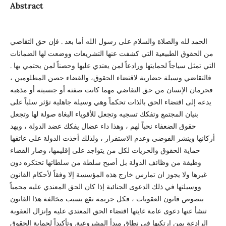
Abstract
الحمد لله والصلاة والسلام على رسول الله أما بعد . فإن حق التقاضي
من الحقوق الطبيعية التي كشفت عنها التشريعات ووضعت لها الضمانات
التي تمثل سياجاً لحمايتها ورادعاً لمن يعتدي عليها وحصناً لمن يحتمي بها .
فالتقاضي وسيلة حضارية لاقتضاء الحقوق، والقضاء حصن المظلومين ،
فحرمان الإنسان من حق التقاضي مهما كانت صفته أو جنسيته أو مذهبه
يدعه إلى اقتضاء الحق بالذات تحكماً وهي وسيلة جاهلية تؤثر سلباً على
بنيان المجتمع وتفكك تسجيه وتجعل للأقوياء البغاة صولة لها وتجعل
حقوق الضعفاء نحباً لهم ، وهذا داء عضال يفكك عضد الدولة ، وبهد
أركانها وينشر الفوضى وعدم الاستقرار ، ولذلك أخذت الدولة على عاتقها
حماية الحقوق والحريات لكل من يتواجد على إقليمها، وصار القضاء
وظيفة من وظائف الدولة بل أصبح سلطة من سلطاتها تحتكره دون
غيرها ولا يجوز ان تمارس خارج هذه المؤسسة إلا وفقاً لأحكام القانون
ووسيلتها في ذلك الدعوى الجنائية إذا كان الحق المعندي عليه محمياً
بنصوص قانون العقوبات ، فكل جريمة تقع بسبب مخالفة هذا القانون
تنشأ عنها دعوى عامة غايتها اقتضاء الحق المعتدي عليه وإنزال العقوبة
الرادعة بمن ارتكبها في نطاق مبدأ المشروعية. وتأكيداً لحماية الحقوق