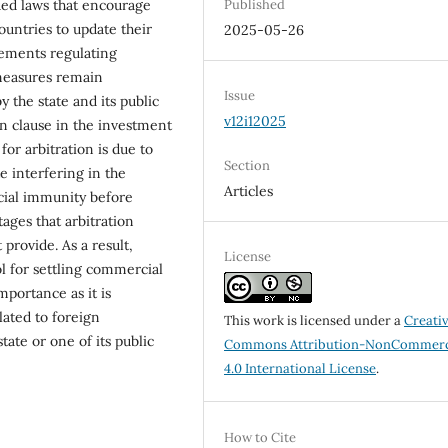
ued laws that encourage
Published
ountries to update their
2025-05-26
eements regulating
 measures remain
Issue
 the state and its public
v12i12025
ion clause in the investment
for arbitration is due to
Section
te interfering in the
Articles
dicial immunity before
ages that arbitration
 provide. As a result,
License
ol for settling commercial
mportance as it is
lated to foreign
This work is licensed under a
Creati
tate or one of its public
Commons Attribution-NonCommerc
4.0 International License
.
How to Cite