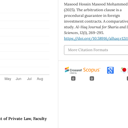
Masood Hossin Masood Mohammed
(2025). The arbitration clause is a
procedural guarantee in foreign
investment contracts. A comparativ
study.
Al-Haq Journal for Sharia and 
Sciences
,
12
(1), 269-295.
https://doi.org/10.58916/alhaq.v12i1
More Citation Formats
0
0
f Private Law, Faculty