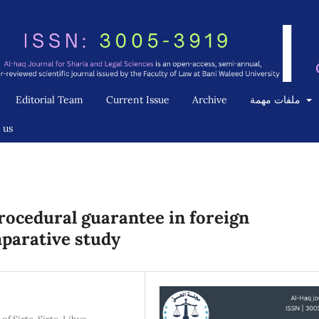
ملفات مهمة
Archive
Current Issue
Editorial Team
 us
procedural guarantee in foreign
parative study