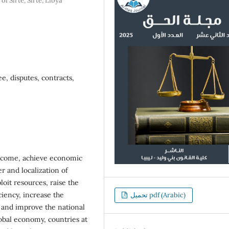
f Sirte, Sirte, Libya
e, disputes, contracts,
 income, achieve economic
er and localization of
loit resources, raise the
ciency, increase the
تحميل pdf (Arabic)
 and improve the national
lobal economy, countries at