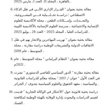
بالقاهرة ، المجلد 11، العدد 1، مارس 2025 .
مقالة بحثية بعنوان " القــرار الإداري الآلــي في ظل الذكاء
الاصطناعي : دراســة تحــلـــيلية فــــي المشــروعية،
والتحــديات، وإمـــكانات الطعن ، مجلة الأكاديمية للعلوم
الإنسانية والاجتماعية ، مدرسة العلوم الإنسانية بالأكاديمية الليبية
للدراسات العليا ، المجلد 2025 - العدد 28 ، يوليو 2025 .
مقالة بحثية بعنوان " تهريب المهاجرين والاتجار بهم في ظل
الاتفاقيات الدولية والتشريعات الوطنية دراسة مقارنة ، مجلة
المتوسط ، عام 2019 .
مقالة بحثية بعنوان " النظام البرلماني " مجلة المتوسط ، عام
2021م .
مقالة بحثية مقارنة " الدور السياسي للقاضي الدستوري " نشرت
في العدد الأول " جوان / 2017 " بمجلة معالم للدراسات القانونية
والسياسية ، معهد الحقوق والعلوم السياسية بتندوف / الجزائر .
دراسة بحثية قانوينة حول "الأحتكار في الوكالة التجارية " قدمت
لقسم الدراسات والبحوث بإدارة الوقاية بالهيئة الوطنية لمكافحة
الفساد .