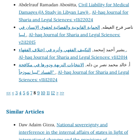
Abdelrauf Ramadan Abositta,
Civil Liability for Medical
Damages ((A Study in Libyan Law))
,
Al-haq Journal for
Sharia and Legal Sciences: v11i22024
ناصر فرج الغيطه,
الحماية القانونية والقضائية لحقوق الإنسان في
ليبيا
,
Al-haq Journal for Sharia and Legal Sciences:
v2i12015
بشير أحمد إمحمد,
التكييف الفقهي وأثره في اختلاف الفقهاء
,
Al-haq Journal for Sharia and Legal Sciences: v1i12014
أ. خالد محمد نصر بن دله,
الانتخابات النزيهة ودورها في مكافحة
الفساد "ليبيا نموذجاً"
,
Al-haq Journal for Sharia and Legal
Sciences: v11i12024
<<
<
3
4
5
6
7
8
9
10
11
12
>
>>
Similar Articles
Daw Adaim Gizza,
National sovereignty and
interference in the internal affairs of states in light of
international changes and the provisions of