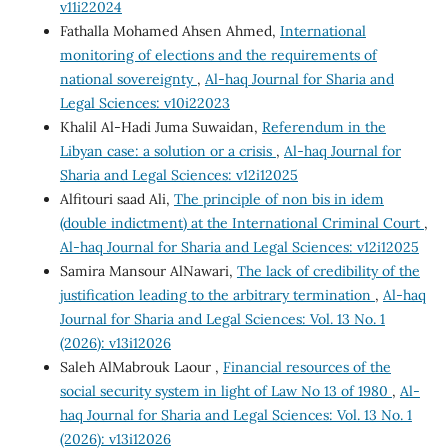
v11i22024
Fathalla Mohamed Ahsen Ahmed,
International
monitoring of elections and the requirements of
national sovereignty
,
Al-haq Journal for Sharia and
Legal Sciences: v10i22023
Khalil Al-Hadi Juma Suwaidan,
Referendum in the
Libyan case: a solution or a crisis
,
Al-haq Journal for
Sharia and Legal Sciences: v12i12025
Alfitouri saad Ali,
The principle of non bis in idem
(double indictment) at the International Criminal Court
,
Al-haq Journal for Sharia and Legal Sciences: v12i12025
Samira Mansour AlNawari,
The lack of credibility of the
justification leading to the arbitrary termination
,
Al-haq
Journal for Sharia and Legal Sciences: Vol. 13 No. 1
(2026): v13i12026
Saleh AlMabrouk Laour ,
Financial resources of the
social security system in light of Law No 13 of 1980
,
Al-
haq Journal for Sharia and Legal Sciences: Vol. 13 No. 1
(2026): v13i12026