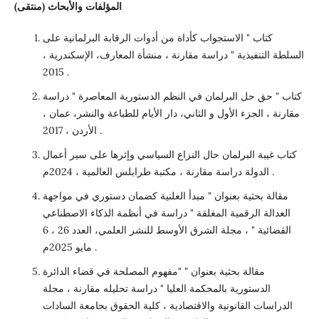
المؤلفات والأبحاث (منتقى)
كتاب " الاستجواب كأداة من أدوات الرقابة البرلمانية على
السلطة التنفيذية " دراسة مقارنة ، منشأة المعارف، الإسكندرية ،
2015 .
كتاب " حق حل البرلمان في النظم الدستورية المعاصرة " دراسة
مقارنة ، الجزء الأول و الثاني، دار الأيام للطباعة والنشر، عمان ،
الأردن ، 2017 .
كتاب غيبة البرلمان حال النزاع السياسي وإثرها على سير أعمال
الدولة دراسة مقارنة ، مكتبة طرابلس العالمية ، 2024م .
مقالة بحثية بعنوان " مبدأ العلنية كضمان دستوري في مواجهة
العدالة الرقمية المغلقة " دراسة في أنظمة الذكاء الاصطناعي
القضائية " ، مجلة الشرق الأوسط للنشر العلمي، العدد 26 ، 6
مايو 2025م .
مقالة بحثية بعنوان " "مفهوم المصلحة في قضاء الدائرة
الدستورية بالمحكمة العليا " دراسة تحليله مقارنة ، مجلة
الدراسات القانونية والاقتصادية ، كلية الحقوق بجامعة السادات