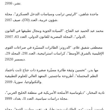
نشر، 2016.
ماجدة شاهين، “الرئيس ترامب وسياسات التدخل العسكري”، مجلة
شؤون عربية، العدد (170)، صيف 2017.
محمد عبد الحميد عبد الفتاح، "السيادة الجوية ومجال تطبيقها في القانون
الدولي"، المجلة المصرية للقانون الدولي، العدد 63، 2007.
مصطفى شفيق علام، “الدرونز: الطائرات المسيّرة في صراعات القوى
الإقليمية بالشرق الأوسط”، كراسات استراتيجية، العدد 291، المجلد 29،
ديسمبر 2020.
مها بدر، “تحسين وثيقة طائرة مسيّرة صغيرة ذات جناح ثابت باعتماد
النظم المحتملة”، أطروحة ماجستير، المعهد العالي للعلوم التطبيقية
والتكنولوجيا، سوريا، 2019.
نادية المختار، “دبلوماسية الأسلحة الأمريكية في منطقة الخليج العربي”،
مجلة دراسات سياسية، العدد 11، بغداد، 1999.
ياسمين أيمن، “دور الطائرات بدون طيار في تغيير موازين القوة”، مجلة