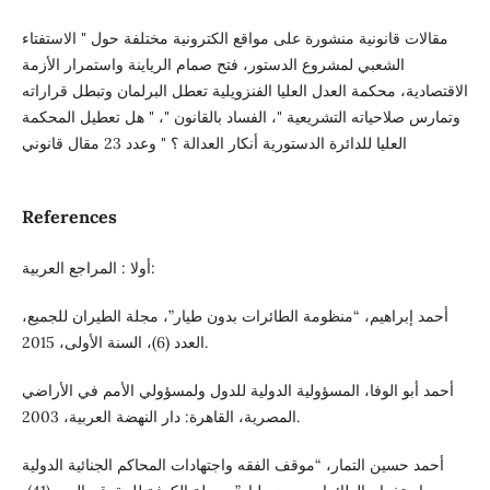
مقالات قانونية منشورة على مواقع الكترونية مختلفة حول " الاستفتاء
الشعبي لمشروع الدستور، فتح صمام الرياينة واستمرار الأزمة
الاقتصادية، محكمة العدل العليا الفنزويلية تعطل البرلمان وتبطل قراراته
وتمارس صلاحياته التشريعية "، الفساد بالقانون "، " هل تعطيل المحكمة
العليا للدائرة الدستورية أنكار العدالة ؟ " وعدد 23 مقال قانوني
References
أولا : المراجع العربية:
أحمد إبراهيم، “منظومة الطائرات بدون طيار”، مجلة الطيران للجميع،
العدد (6)، السنة الأولى، 2015.
أحمد أبو الوفا، المسؤولية الدولية للدول ولمسؤولي الأمم في الأراضي
المصرية، القاهرة: دار النهضة العربية، 2003.
أحمد حسين التمار، “موقف الفقه واجتهادات المحاكم الجنائية الدولية