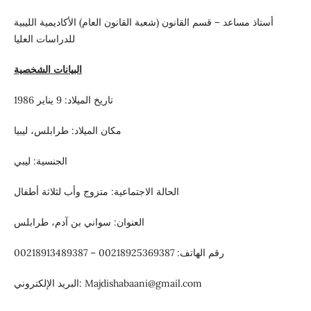
أستاذ مساعد – قسم القانون (شعبة القانون العام) الأكاديمية الليبية
للدراسات العليا
البيانات الشخصية
تاريخ الميلاد: 9 يناير 1986
مكان الميلاد: طرابلس، ليبيا
الجنسية: ليبي
الحالة الاجتماعية: متزوج وأب لثلاثة أطفال
العنوان: سواني بن آدم، طرابلس
رقم الهاتف: 00218925369387 – 00218913489387
البريد الإلكتروني: Majdishabaani@gmail.com