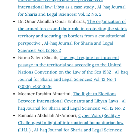
international law: Libya as a case study
,
Al-haq Journal
for Sharia and Legal Sciences: Vol. 12 No. 2
Dr. Omar Abdullah Omar Embarak,
The organization of
the armed forces and their role in protecting the state's
territory and securing its borders from a constitutional
perspective
,
Al-haq Journal for Sharia and Legal
Sciences: Vol. 12 No. 2
Fatma Salem Shuaib,
The legal regime for innocent
passage in the territorial sea according to the United
Nations Convention on the Law of the Sea 1982
,
Al-haq
Journal for Sharia and Legal Sciences: Vol. 13 No. 1
(2026): v13i12026
Moamer Ibrahim Almarimi,
The Right to Elections
Between International Covenants and Libyan Laws
,
Al-
haq Journal for Sharia and Legal Sciences: Vol. 12 No. 2
Ramadan Abdullah Al-Amouri,
Cyber Wars (Reality –
Challenges) In light of international humanitarian law
(I.H.L.)
,
Al-haq Journal for Sharia and Legal Sciences: