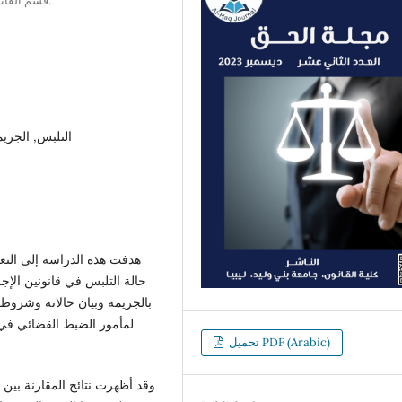
قسم القانون ، مدرسة العلوم الإنسانية ، الأكاديمية الليبية ، طرابلس، ليبيا.
التلبس, الجريم
هدفت هذه الدراسة إلى التع
حالة التلبس في قانونين الإج
بالجريمة وبيان حالاته وشروط ص
لمأمور الضبط القضائي في 
تحميل PDF (Arabic)