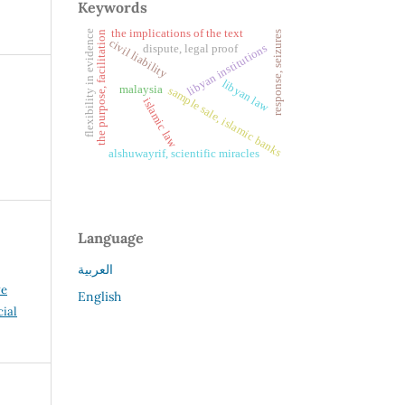
Keywords
the implications of the text
flexibility in evidence
the purpose, facilitation
response, seizures
civil liability
libyan institutions
dispute, legal proof
libyan law
malaysia
sample sale, islamic banks
islamic law
alshuwayrif, scientific miracles
Language
العربية
ve
English
ial