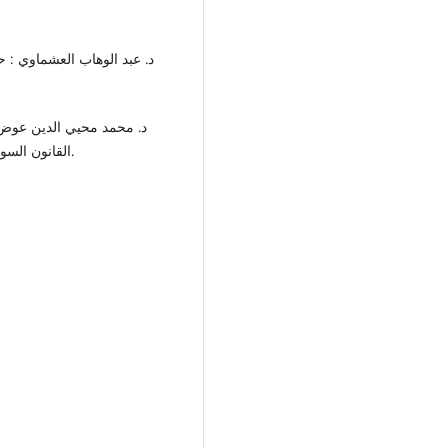
القانون السوداني، مجلة القانون والاقتصاد س33، العدد 4، سنة 1962م.