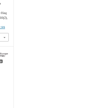
l-Haq
,
10
(2),
2.99
0