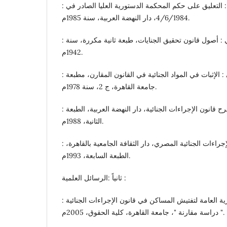
: د. محمد حسني الجندي : التعليق على حكم المحكمة الدستورية العليا الصادر في
4/6/1984، دار النهضة العربية، سنة 1985م.
: د. محمد مصطفى القللي : أصول قانون تحقيق الجنايات، طبعة ثانية مكررة، سنة
1942م.
: د. محمود محمود مصطفى : الإثبات في المواد الجنائية في القانون المقارن، مطبعة
جامعة القاهرة، ج 2، سنة 1978م.
: د. محمود نجيب حسني : شرح قانون الإجراءات الجنائية، دار النهضة العربية، الطبعة
الثانية، 1988م.
: د. نبيل مدحت سالم، قانون الإجراءات الجنائية المصري، دار الثقافة الجامعية بالقاهرة،
الطبعة السابعة، 1993م.
ثانياً :الرسائل العلمية :
: د. إبراهيم محمد إبراهيم : النظرية العامة لتفتيش المساكن في قانون الإجراءات الجنائية
" دراسة مقارنة "، جامعة القاهرة، كلية الحقوق، 2005م.