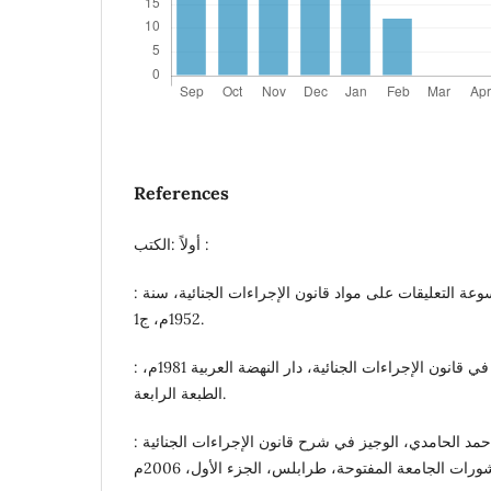
References
أولاً :الكتب :
: د. أحمد عثمان حمزاوي موسوعة التعليقات على مواد قانون الإجراءات الجنائية، سنة
1952م، ج1.
: د. أحمد فتحي سرور : الوسيط في قانون الإجراءات الجنائية، دار النهضة العربية 1981م،
الطبعة الرابعة.
: د. السيد خلف الله عبدالعال أحمد الحامدي، الوجيز في شرح قانون الإجراءات الجنائية