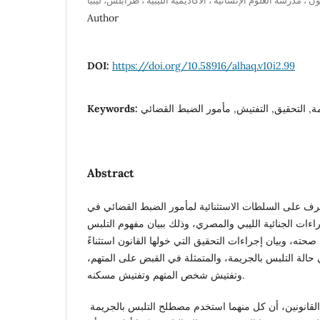
Author
DOI:
https://doi.org/10.58916/alhaq.v10i2.99
ة, التحقيق, التفتيش, مأمور الضبط القضائي
Keywords:
Abstract
رف على السلطات الاستثنائية لمأمور الضبط القضائي في
راءات الجنائية الليبي والمصري، وذلك ببيان مفهوم التلبس
حته، وبيان إجراءات التحقيق التي خولها القانون استثناءً
حالة التلبس بالجريمة، والمتمثلة في القبض على المتهم،
وتفتيش شخص المتهم وتفتيش مسكنه.
وقد أظهرت نتائج المقارنة بين القانونين، أن كل منهما استخدم مصطلح التلبس بالجريمة