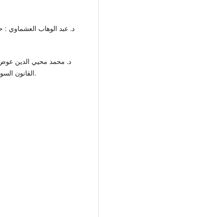
القانون السوداني، مجلة القانون والاقتصاد س33، العدد 4، سنة 1962م.