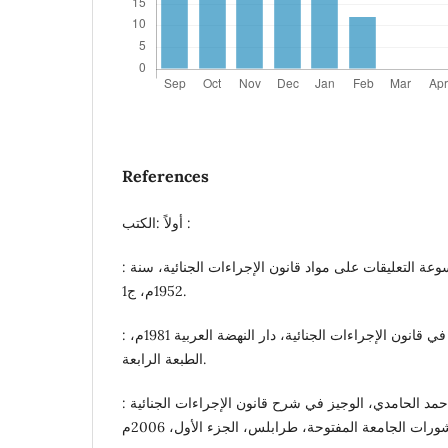
References
أولاً :الكتب :
: د. أحمد عثمان حمزاوي موسوعة التعليقات على مواد قانون الإجراءات الجنائية، سنة
1952م، ج1.
: د. أحمد فتحي سرور : الوسيط في قانون الإجراءات الجنائية، دار النهضة العربية 1981م،
الطبعة الرابعة.
: د. السيد خلف الله عبدالعال أحمد الحامدي، الوجيز في شرح قانون الإجراءات الجنائية