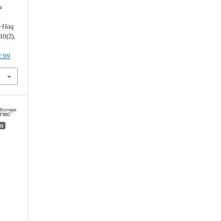
l-Haq
,
10
(2),
2.99
0