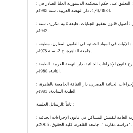
: د. محمد حسني الجندي : التعليق على حكم المحكمة الدستورية العليا الصادر في
4/6/1984، دار النهضة العربية، سنة 1985م.
: د. محمد مصطفى القللي : أصول قانون تحقيق الجنايات، طبعة ثانية مكررة، سنة
1942م.
: د. محمود محمود مصطفى : الإثبات في المواد الجنائية في القانون المقارن، مطبعة
جامعة القاهرة، ج 2، سنة 1978م.
: د. محمود نجيب حسني : شرح قانون الإجراءات الجنائية، دار النهضة العربية، الطبعة
الثانية، 1988م.
: د. نبيل مدحت سالم، قانون الإجراءات الجنائية المصري، دار الثقافة الجامعية بالقاهرة،
الطبعة السابعة، 1993م.
ثانياً :الرسائل العلمية :
: د. إبراهيم محمد إبراهيم : النظرية العامة لتفتيش المساكن في قانون الإجراءات الجنائية
" دراسة مقارنة "، جامعة القاهرة، كلية الحقوق، 2005م.