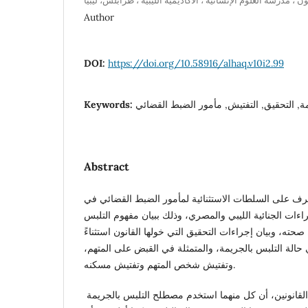
Author
DOI:
https://doi.org/10.58916/alhaq.v10i2.99
ة, التحقيق, التفتيش, مأمور الضبط القضائي
Keywords:
Abstract
رف على السلطات الاستثنائية لمأمور الضبط القضائي في
راءات الجنائية الليبي والمصري، وذلك ببيان مفهوم التلبس
حته، وبيان إجراءات التحقيق التي خولها القانون استثناءً
حالة التلبس بالجريمة، والمتمثلة في القبض على المتهم،
وتفتيش شخص المتهم وتفتيش مسكنه.
وقد أظهرت نتائج المقارنة بين القانونين، أن كل منهما استخدم مصطلح التلبس بالجريمة