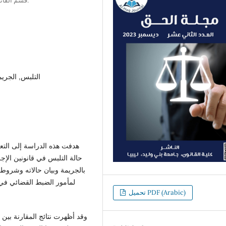
قسم القانون ، مدرسة العلوم الإنسانية ، الأكاديمية الليبية ، طرابلس، ليبيا.
التلبس, الجريم
هدفت هذه الدراسة إلى التع
حالة التلبس في قانونين الإج
بالجريمة وبيان حالاته وشروط ص
لمأمور الضبط القضائي في 
تحميل PDF (Arabic)